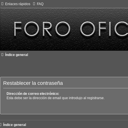
Enlaces rápidos
FAQ
Índice general
Restablecer la contraseña
Dirección de correo electrónico:
Esta debe ser la dirección de email que introdujo al registrarse.
Índice general