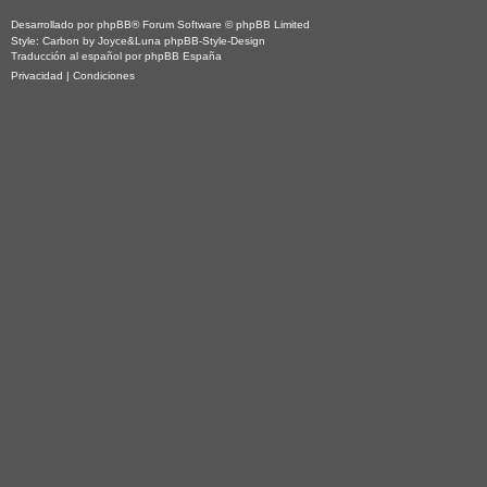
Desarrollado por
phpBB
® Forum Software © phpBB Limited
Style: Carbon by Joyce&Luna
phpBB-Style-Design
Traducción al español por
phpBB España
Privacidad
|
Condiciones