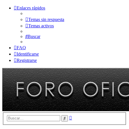
Enlaces rápidos
Temas sin respuesta
Temas activos
Buscar
FAQ
Identificarse
Registrarse
Búsqueda
Buscar
avanzada