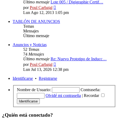
Último mensaje
Lote 005 / Digigraphie Certif…
Ver
por
Poul Carbajal
último
Lun Ago 12, 2013 1:05 pm
mensaje
TABLÓN DE ANUNCIOS
Temas
Mensajes
Último mensaje
Anuncios y Noticias
52
Temas
74
Mensajes
Último mensaje
Re: Nuevo Prototipo de Inducc…
Ver
por
Poul Carbajal
último
Lun Jul 13, 2026 12:38 pm
mensaje
Identificarse
•
Registrarse
Nombre de Usuario:
Contraseña:
Olvidé mi contraseña
|
Recordar
¿Quién está conectado?