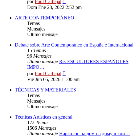
Ver
por
Poul Carbajal
último
Dom Ene 23, 2022 2:52 pm
mensaje
ARTE CONTEMPORÁNEO
Temas
Mensajes
Último mensaje
Debate sobre Arte Contemporáneo en España e Internacional
15
Temas
96
Mensajes
Último mensaje
Re: ESCULTORES ESPAÑOLES
IMPO…
Ver
por
Poul Carbajal
último
Vie Jun 05, 2026 11:00 am
mensaje
TÉCNICAS Y MATERIALES
Temas
Mensajes
Último mensaje
Técnicas Artísticas en general
172
Temas
1506
Mensajes
Último mensaje
Нарколог на дом на дому в кли…