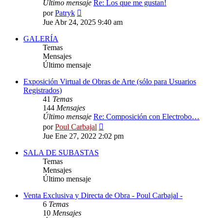
Último mensaje
Re: Los que me gustan!
Ver
por
Patryk
último
Jue Abr 24, 2025 9:40 am
mensaje
GALERÍA
Temas
Mensajes
Último mensaje
Exposición Virtual de Obras de Arte (sólo para Usuarios
Registrados)
41
Temas
144
Mensajes
Último mensaje
Re: Composición con Electrobo…
Ver
por
Poul Carbajal
último
Jue Ene 27, 2022 2:02 pm
mensaje
SALA DE SUBASTAS
Temas
Mensajes
Último mensaje
Venta Exclusiva y Directa de Obra - Poul Carbajal -
6
Temas
10
Mensajes