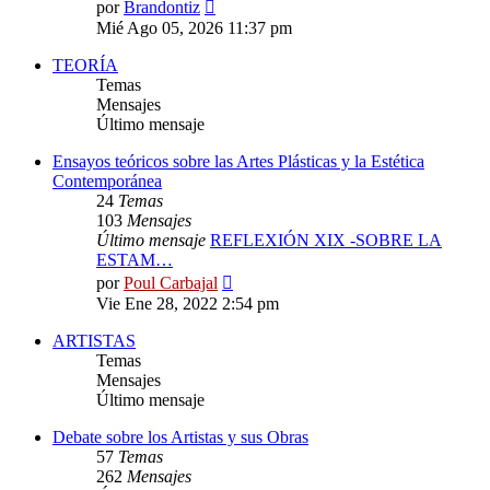
Ver
por
Brandontiz
último
Mié Ago 05, 2026 11:37 pm
mensaje
TEORÍA
Temas
Mensajes
Último mensaje
Ensayos teóricos sobre las Artes Plásticas y la Estética
Contemporánea
24
Temas
103
Mensajes
Último mensaje
REFLEXIÓN XIX -SOBRE LA
ESTAM…
Ver
por
Poul Carbajal
último
Vie Ene 28, 2022 2:54 pm
mensaje
ARTISTAS
Temas
Mensajes
Último mensaje
Debate sobre los Artistas y sus Obras
57
Temas
262
Mensajes