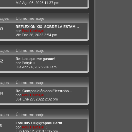
e
Mié Ago 05, 2026 11:37 pm
m
r
e
ú
n
l
s
ajes
Último mensaje
t
a
i
j
REFLEXIÓN XIX -SOBRE LA ESTAM…
m
e
03
V
por
Poul Carbajal
o
e
Vie Ene 28, 2022 2:54 pm
m
r
e
ú
n
l
s
ajes
Último mensaje
t
a
i
j
Re: Los que me gustan!
m
e
62
V
por
Patryk
o
e
Jue Abr 24, 2025 9:40 am
m
r
e
ú
n
l
s
ajes
Último mensaje
t
a
i
j
Re: Composición con Electrobo…
m
e
44
V
por
Poul Carbajal
o
e
Jue Ene 27, 2022 2:02 pm
m
r
e
ú
n
l
s
ajes
Último mensaje
t
a
i
j
Lote 005 / Digigraphie Certif…
m
e
0
V
por
Poul Carbajal
o
e
Lun Ago 12, 2013 1:05 pm