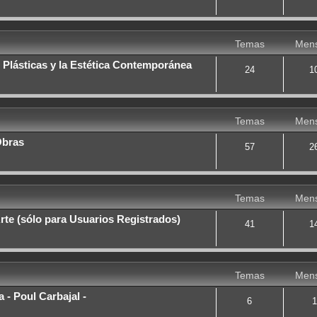
Temas
Mens
 Plásticas y la Estética Contemporánea
24
1
Temas
Mens
Obras
57
2
Temas
Mens
rte (sólo para Usuarios Registrados)
41
1
Temas
Mens
 - Poul Carbajal -
6
1