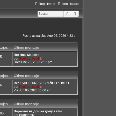
Registrarse
Identificarse
Buscar
Búsqueda avanzada
Fecha actual Jue Ago 06, 2026 4:33 pm
ajes
Último mensaje
Re: Hola Maestro
5
V
por
Poul Carbajal
e
Dom Ene 23, 2022 2:52 pm
r
ú
l
ajes
Último mensaje
t
i
Re: ESCULTORES ESPAÑOLES IMPO…
m
6
V
por
Poul Carbajal
o
e
Vie Jun 05, 2026 11:00 am
m
r
e
ú
n
l
s
ajes
Último mensaje
t
a
i
j
Нарколог на дом на дому в кли…
m
e
06
V
por
Brandontiz
o