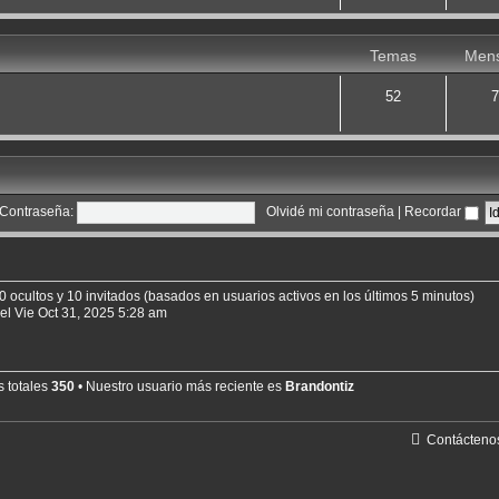
Temas
Mens
52
7
Contraseña:
Olvidé mi contraseña
|
Recordar
0 ocultos y 10 invitados (basados en usuarios activos en los últimos 5 minutos)
el Vie Oct 31, 2025 5:28 am
s totales
350
• Nuestro usuario más reciente es
Brandontiz
Contácteno