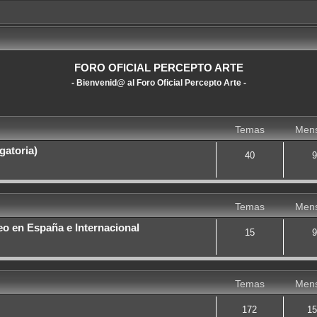
FORO OFICIAL PERCEPTO ARTE
- Bienvenid@ al Foro Oficial Percepto Arte -
Temas
Mens
gatoria)
40
9
Temas
Mens
o en España e Internacional
15
9
Temas
Mens
172
15