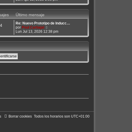
m
r
e
ú
n
l
s
ajes
Último mensaje
t
a
i
j
Re: Nuevo Prototipo de Inducc…
m
e
4
V
por
Poul Carbajal
o
e
Lun Jul 13, 2026 12:38 pm
m
r
e
ú
n
l
s
t
a
i
j
m
e
o
m
e
n
s
a
j
e
s
Borrar cookies
Todos los horarios son
UTC+01:00