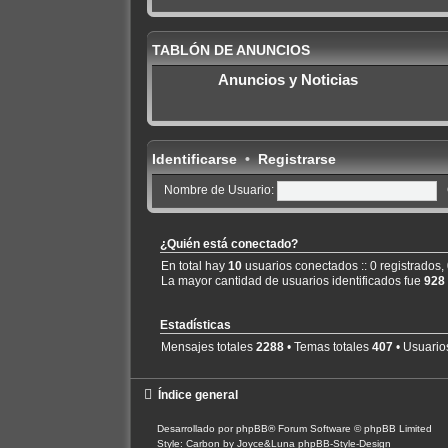
TABLÓN DE ANUNCIOS
Anuncios y Noticias
Identificarse
•
Registrarse
Nombre de Usuario:
¿Quién está conectado?
En total hay
10
usuarios conectados :: 0 registrados, 
La mayor cantidad de usuarios identificados fue
928
Estadísticas
Mensajes totales
2288
• Temas totales
407
• Usuario
Índice general
Desarrollado por
phpBB
® Forum Software © phpBB Limited
Style: Carbon by Joyce&Luna
phpBB-Style-Design