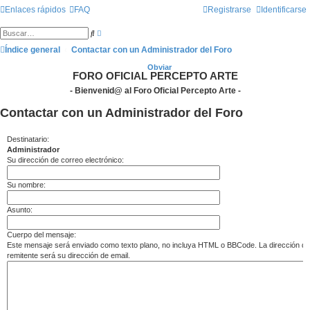
Enlaces rápidos
FAQ
Registrarse
Identificarse
B
B
ú
u
s
Índice general
Contactar con un Administrador del Foro
s
q
c
u
a
Obviar
e
FORO OFICIAL PERCEPTO ARTE
r
d
a
- Bienvenid@ al Foro Oficial Percepto Arte -
a
v
Contactar con un Administrador del Foro
a
n
z
a
Destinatario:
d
Administrador
a
Su dirección de correo electrónico:
Su nombre:
Asunto:
Cuerpo del mensaje:
Este mensaje será enviado como texto plano, no incluya HTML o BBCode. La dirección de
remitente será su dirección de email.