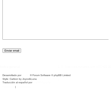
Índice general
Todos los horarios son
UTC+01:0
Desarrollado por
phpBB
® Forum Software © phpBB Limited
Style: Carbon by Joyce&Luna
phpBB-Style-Design
Traducción al español por
phpBB España
Privacidad
|
Condiciones