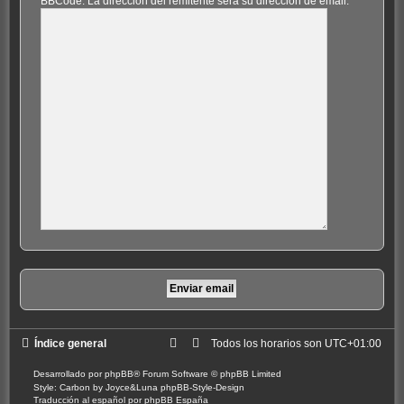
BBCode. La dirección del remitente será su dirección de email.
Índice general
Todos los horarios son
UTC+01:00
Desarrollado por
phpBB
® Forum Software © phpBB Limited
Style: Carbon by Joyce&Luna
phpBB-Style-Design
Traducción al español por
phpBB España