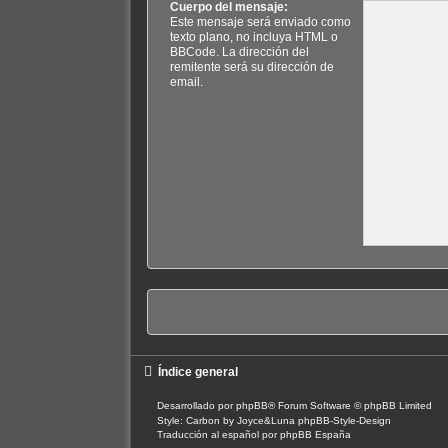
Cuerpo del mensaje:
Este mensaje será enviado como
texto plano, no incluya HTML o
BBCode. La dirección del
remitente será su dirección de
email.
Índice general
Desarrollado por
phpBB
® Forum Software © phpBB Limited
Style: Carbon by Joyce&Luna
phpBB-Style-Design
Traducción al español por
phpBB España