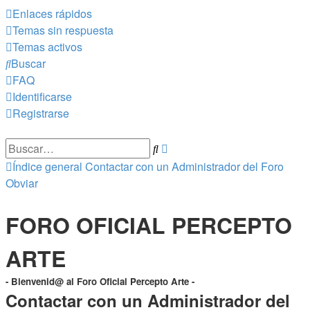
Enlaces rápidos
Temas sin respuesta
Temas activos
Buscar
FAQ
Identificarse
Registrarse
Búsqueda
Buscar
avanzada
Índice general
Contactar con un Administrador del Foro
Obviar
FORO OFICIAL PERCEPTO
ARTE
- Bienvenid@ al Foro Oficial Percepto Arte -
Contactar con un Administrador del