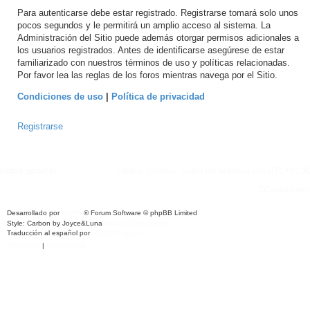
Para autenticarse debe estar registrado. Registrarse tomará solo unos
pocos segundos y le permitirá un amplio acceso al sistema. La
Administración del Sitio puede además otorgar permisos adicionales a
los usuarios registrados. Antes de identificarse asegúrese de estar
familiarizado con nuestros términos de uso y políticas relacionadas.
Por favor lea las reglas de los foros mientras navega por el Sitio.
Condiciones de uso
|
Política de privacidad
Registrarse
Índice general
Borrar cookies
Todos los horarios son
UTC+01:0
Contácteno
Desarrollado por
phpBB
® Forum Software © phpBB Limited
Style: Carbon by Joyce&Luna
phpBB-Style-Design
Traducción al español por
phpBB España
Privacidad
|
Condiciones