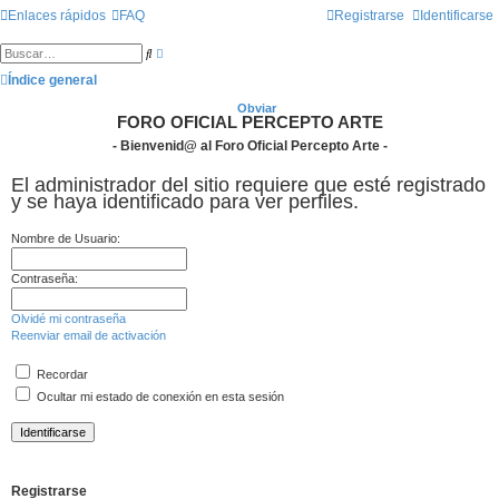
Enlaces rápidos
FAQ
Registrarse
Identificarse
B
B
ú
u
s
Índice general
s
q
c
u
a
Obviar
e
FORO OFICIAL PERCEPTO ARTE
r
d
a
- Bienvenid@ al Foro Oficial Percepto Arte -
a
v
El administrador del sitio requiere que esté registrado
a
n
y se haya identificado para ver perfiles.
z
a
d
Nombre de Usuario:
a
Contraseña:
Olvidé mi contraseña
Reenviar email de activación
Recordar
Ocultar mi estado de conexión en esta sesión
Registrarse