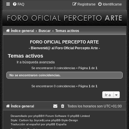
FAQ
Registrarse
Identificarse
Índice general
Buscar
Temas activos
FORO OFICIAL PERCEPTO ARTE
- Bienvenid@ al Foro Oficial Percepto Arte -
Temas activos
Ir a búsqueda avanzada
Se encontraron 0 coincidencias • Página
1
de
1
No se encontraron coincidencias.
Se encontraron 0 coincidencias • Página
1
de
1
Ir a
Índice general
Todos los horarios son
UTC+01:00
Desarrollado por
phpBB
® Forum Software © phpBB Limited
Style: Carbon by Joyce&Luna
phpBB-Style-Design
Traducción al español por
phpBB España