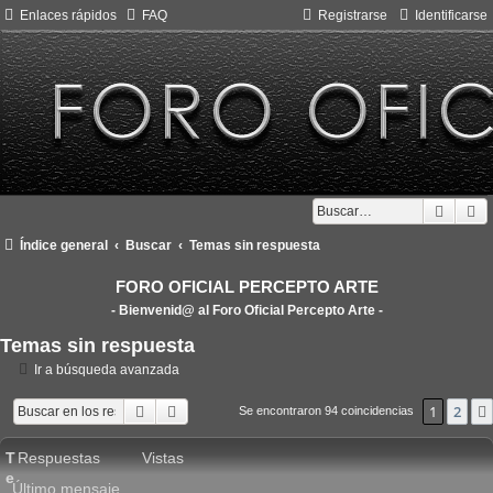
Enlaces rápidos
FAQ
Registrarse
Identificarse
Busca
B
Índice general
Buscar
Temas sin respuesta
FORO OFICIAL PERCEPTO ARTE
- Bienvenid@ al Foro Oficial Percepto Arte -
Temas sin respuesta
Ir a búsqueda avanzada
Buscar
Búsqueda avanzada
1
2
Se encontraron 94 coincidencias
T
Respuestas
Vistas
e
Último mensaje