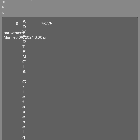
m
a
s
A
0
26775
D
V
por
Wences
E
Mar Feb 06, 2024 8:06 pm
R
T
E
N
C
I
A
.
G
r
i
e
t
a
s
e
n
e
l
g