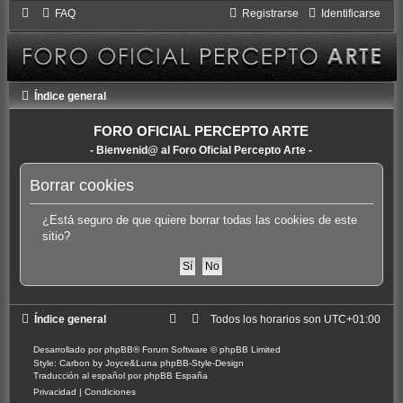
FAQ
Registrarse
Identificarse
Índice general
FORO OFICIAL PERCEPTO ARTE
- Bienvenid@ al Foro Oficial Percepto Arte -
Borrar cookies
¿Está seguro de que quiere borrar todas las cookies de este
sitio?
Índice general
Todos los horarios son
UTC+01:00
Desarrollado por
phpBB
® Forum Software © phpBB Limited
Style: Carbon by Joyce&Luna
phpBB-Style-Design
Traducción al español por
phpBB España
Privacidad
|
Condiciones