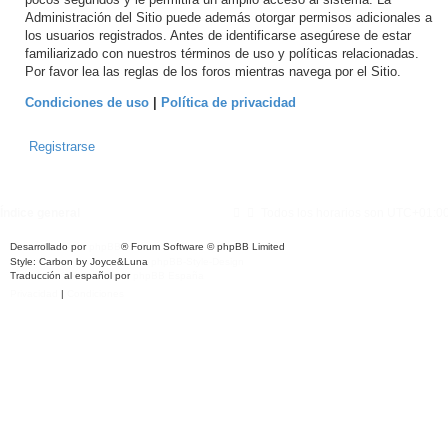
Administración del Sitio puede además otorgar permisos adicionales a
los usuarios registrados. Antes de identificarse asegúrese de estar
familiarizado con nuestros términos de uso y políticas relacionadas.
Por favor lea las reglas de los foros mientras navega por el Sitio.
Condiciones de uso
|
Política de privacidad
Registrarse
Índice general
Todos los horarios son
UTC+01:0
Desarrollado por
phpBB
® Forum Software © phpBB Limited
Style: Carbon by Joyce&Luna
phpBB-Style-Design
Traducción al español por
phpBB España
Privacidad
|
Condiciones