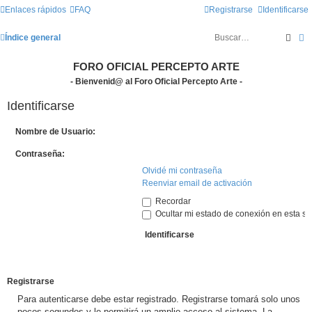
Enlaces rápidos
FAQ
Registrarse
Identificarse
Busc
B
Índice general
FORO OFICIAL PERCEPTO ARTE
- Bienvenid@ al Foro Oficial Percepto Arte -
Identificarse
Nombre de Usuario:
Contraseña:
Olvidé mi contraseña
Reenviar email de activación
Recordar
Ocultar mi estado de conexión en esta se
Registrarse
Para autenticarse debe estar registrado. Registrarse tomará solo unos
pocos segundos y le permitirá un amplio acceso al sistema. La