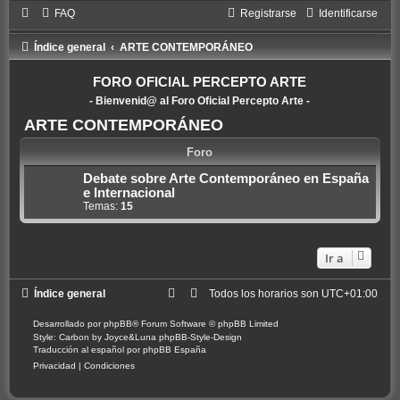
FAQ
Registrarse
Identificarse
Índice general
ARTE CONTEMPORÁNEO
FORO OFICIAL PERCEPTO ARTE
- Bienvenid@ al Foro Oficial Percepto Arte -
ARTE CONTEMPORÁNEO
Foro
Debate sobre Arte Contemporáneo en España
e Internacional
Temas:
15
Ir a
Índice general
Todos los horarios son
UTC+01:00
Desarrollado por
phpBB
® Forum Software © phpBB Limited
Style: Carbon by Joyce&Luna
phpBB-Style-Design
Traducción al español por
phpBB España
Privacidad
|
Condiciones