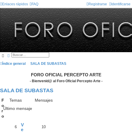
Enlaces rápidos
FAQ
Registrarse
Identificarse
Buscar
Búsqueda avanzada
Índice general
SALA DE SUBASTAS
FORO OFICIAL PERCEPTO ARTE
- Bienvenid@ al Foro Oficial Percepto Arte -
SALA DE SUBASTAS
F
Temas
Mensajes
o
Último mensaje
r
o
V
6
10
e