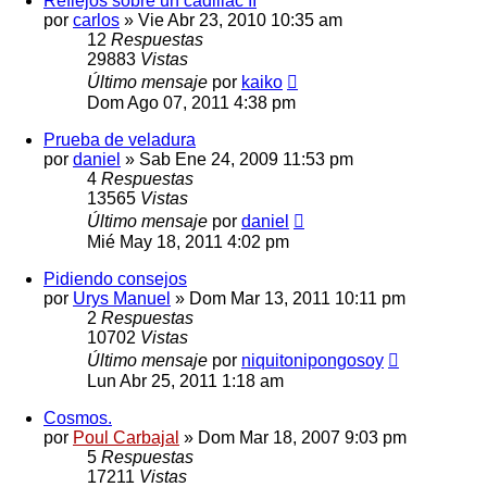
Reflejos sobre un cadillac II
por
carlos
»
Vie Abr 23, 2010 10:35 am
12
Respuestas
29883
Vistas
Último mensaje
por
kaiko
Dom Ago 07, 2011 4:38 pm
Prueba de veladura
por
daniel
»
Sab Ene 24, 2009 11:53 pm
4
Respuestas
13565
Vistas
Último mensaje
por
daniel
Mié May 18, 2011 4:02 pm
Pidiendo consejos
por
Urys Manuel
»
Dom Mar 13, 2011 10:11 pm
2
Respuestas
10702
Vistas
Último mensaje
por
niquitonipongosoy
Lun Abr 25, 2011 1:18 am
Cosmos.
por
Poul Carbajal
»
Dom Mar 18, 2007 9:03 pm
5
Respuestas
17211
Vistas