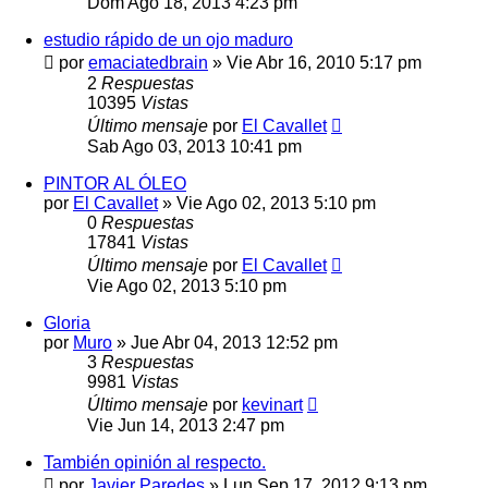
Dom Ago 18, 2013 4:23 pm
estudio rápido de un ojo maduro
por
emaciatedbrain
»
Vie Abr 16, 2010 5:17 pm
2
Respuestas
10395
Vistas
Último mensaje
por
El Cavallet
Sab Ago 03, 2013 10:41 pm
PINTOR AL ÓLEO
por
El Cavallet
»
Vie Ago 02, 2013 5:10 pm
0
Respuestas
17841
Vistas
Último mensaje
por
El Cavallet
Vie Ago 02, 2013 5:10 pm
Gloria
por
Muro
»
Jue Abr 04, 2013 12:52 pm
3
Respuestas
9981
Vistas
Último mensaje
por
kevinart
Vie Jun 14, 2013 2:47 pm
También opinión al respecto.
por
Javier Paredes
»
Lun Sep 17, 2012 9:13 pm