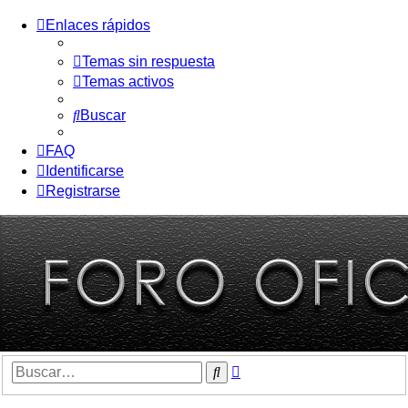
Enlaces rápidos
Temas sin respuesta
Temas activos
Buscar
FAQ
Identificarse
Registrarse
Búsqueda
Buscar
avanzada