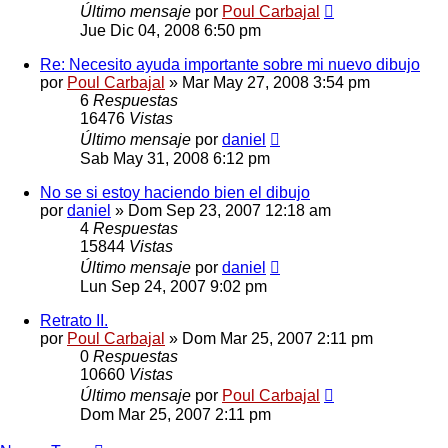
Último mensaje
por
Poul Carbajal
Jue Dic 04, 2008 6:50 pm
Re: Necesito ayuda importante sobre mi nuevo dibujo
por
Poul Carbajal
»
Mar May 27, 2008 3:54 pm
6
Respuestas
16476
Vistas
Último mensaje
por
daniel
Sab May 31, 2008 6:12 pm
No se si estoy haciendo bien el dibujo
por
daniel
»
Dom Sep 23, 2007 12:18 am
4
Respuestas
15844
Vistas
Último mensaje
por
daniel
Lun Sep 24, 2007 9:02 pm
Retrato II.
por
Poul Carbajal
»
Dom Mar 25, 2007 2:11 pm
0
Respuestas
10660
Vistas
Último mensaje
por
Poul Carbajal
Dom Mar 25, 2007 2:11 pm