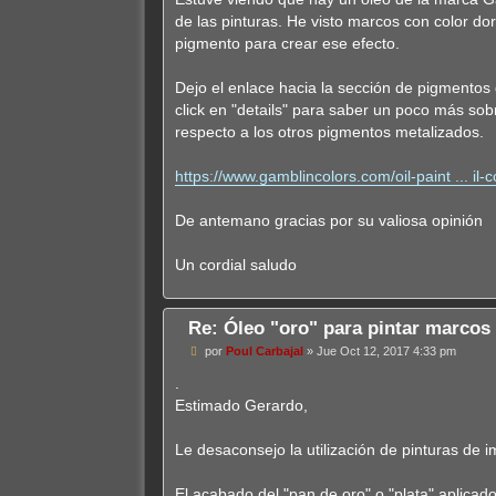
e
de las pinturas. He visto marcos con color dor
pigmento para crear ese efecto.
Dejo el enlace hacia la sección de pigmentos 
click en "details" para saber un poco más sob
respecto a los otros pigmentos metalizados.
https://www.gamblincolors.com/oil-paint ... il-c
De antemano gracias por su valiosa opinión
Un cordial saludo
Re: Óleo "oro" para pintar marcos
M
por
Poul Carbajal
»
Jue Oct 12, 2017 4:33 pm
e
n
.
s
Estimado Gerardo,
a
j
e
Le desaconsejo la utilización de pinturas de 
El acabado del "pan de oro" o "plata" aplicad