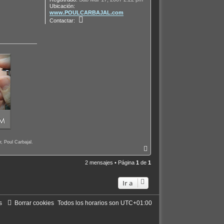
Ubicación:
www.POULCARBAJAL.com
C
Contactar:
o
n
t
a
c
t
a
r
P
o
u
l
C
a
r
b
a
j
a
, Poul Carbajal.
A
l
r
r
2 mensajes • Página
1
de
1
i
b
Ir a
a
s
Borrar cookies
Todos los horarios son
UTC+01:00