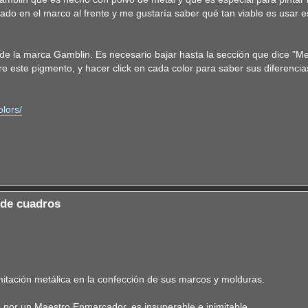
ado en el marco al frente y me gustaría saber qué tan viable es usar e
de la marca Gamblin. Es necesario bajar hasta la sección que dice "Me
re este pigmento, y hacer click en cada color para saber sus diferencia
olors/
 de cuadros
imitación metálica en la confección de sus marcos y molduras.
o por un Maestro Enmarcador, es insuperable e inimitable.