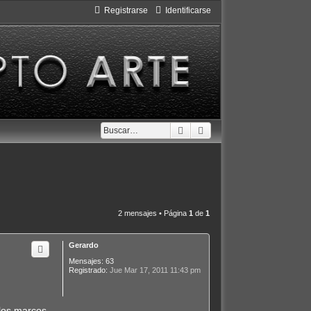
Registrarse
Identificarse
Buscar
Búsqueda avanzada
2 mensajes • Página
1
de
1
Gerardo
Mensajes:
63
Registrado:
Jue Mar 17, 2011 11:43 pm
 los marcos