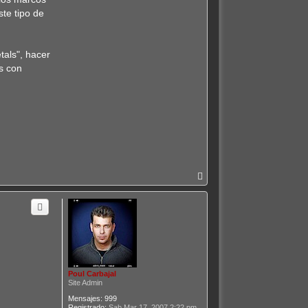
ste tipo de
tals", hacer
s con
A
r
r
i
b
a
Poul Carbajal
Site Admin
Mensajes:
999
Registrado:
Sab Mar 17, 2007 2:22 pm