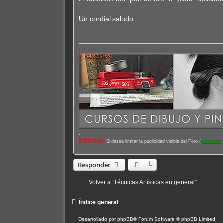
Un cordial saludo.
.
.
.
ATENCIÓN
:
Si desea limitar la publicidad visible del Foro (
hot-words
,
Responder
Volver a “Técnicas Artísticas en general”
Índice general
Desarrollado por
phpBB
® Forum Software © phpBB Limited