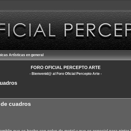
icas Artísticas en general
FORO OFICIAL PERCEPTO ARTE
- Bienvenid@ al Foro Oficial Percepto Arte -
cuadros
queda avanzada
 de cuadros
mblin que es hecho con polvo de metal y que es especial para pintar