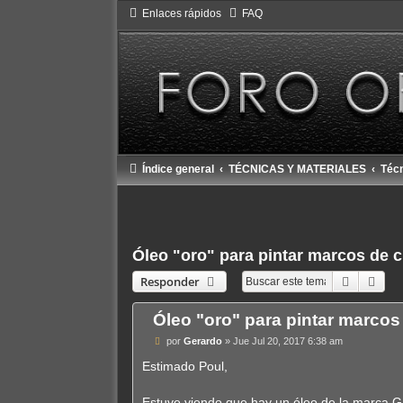
Enlaces rápidos
FAQ
Índice general
TÉCNICAS Y MATERIALES
Técn
Óleo "oro" para pintar marcos de 
Buscar
Bús
Responder
Óleo "oro" para pintar marcos
M
por
Gerardo
»
Jue Jul 20, 2017 6:38 am
e
n
Estimado Poul,
s
a
j
Estuve viendo que hay un óleo de la marca Ga