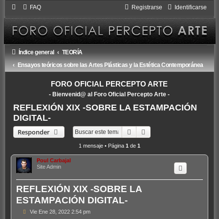
FAQ
Registrarse
Identificarse
Índice general
TEORÍA
Ensayos teóricos sobre las Artes Plásticas y la Estética Contemporánea
FORO OFICIAL PERCEPTO ARTE
- Bienvenid@ al Foro Oficial Percepto Arte -
REFLEXIÓN XIX -SOBRE LA ESTAMPACIÓN
DIGITAL-
Buscar
Búsqueda avanzada
Responder
1 mensaje • Página
1
de
1
Poul Carbajal
Site Admin
REFLEXIÓN XIX -SOBRE LA
ESTAMPACIÓN DIGITAL-
M
Vie Ene 28, 2022 2:54 pm
e