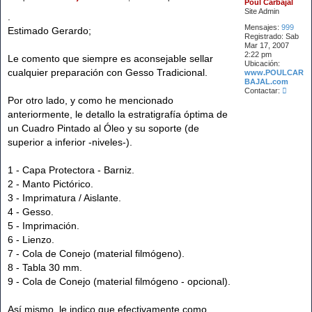
Poul Carbajal
e
Site Admin
n
.
s
Mensajes:
999
Estimado Gerardo;
a
Registrado:
Sab
j
Mar 17, 2007
e
2:22 pm
Le comento que siempre es aconsejable sellar
Ubicación:
cualquier preparación con Gesso Tradicional.
www.POULCAR
BAJAL.com
C
Contactar:
o
Por otro lado, y como he mencionado
n
anteriormente, le detallo la estratigrafía óptima de
t
a
un Cuadro Pintado al Óleo y su soporte (de
c
superior a inferior -niveles-).
t
a
r
1 - Capa Protectora - Barniz.
P
o
2 - Manto Pictórico.
u
3 - Imprimatura / Aislante.
l
C
4 - Gesso.
a
5 - Imprimación.
r
b
6 - Lienzo.
a
7 - Cola de Conejo (material filmógeno).
j
a
8 - Tabla 30 mm.
l
9 - Cola de Conejo (material filmógeno - opcional).
Así mismo, le indico que efectivamente como