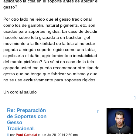
aplicando la cola en el soporte antes de aplicar el
gesso?
Por otro lado he leído que el gesso tradicional
como los de gamblin, natural pigments, etc, son
usados para soportes rígidos. En caso de decidir
hacerlo sobre tela grapada a un bastidor, ¿el
movimiento o la flexibilidad de la tela al no estar
pegada a ningún soporte rígido como una tabla,
significaría el daño, agrietamiento o inestabilidad
del manto pictórico? No sé si en caso de la tela
grapada usted me pueda recomendar otro tipo de
gesso que no tenga que fabricar yo mismo y que
no se use exclusivamente para soportes rígidos.
Un cordial saludo
Re: Preparación
de Soportes con
Gesso
Tradicional.
M
por
Poul Carbajal
»
Lun Jul 28, 2014 2:50 pm