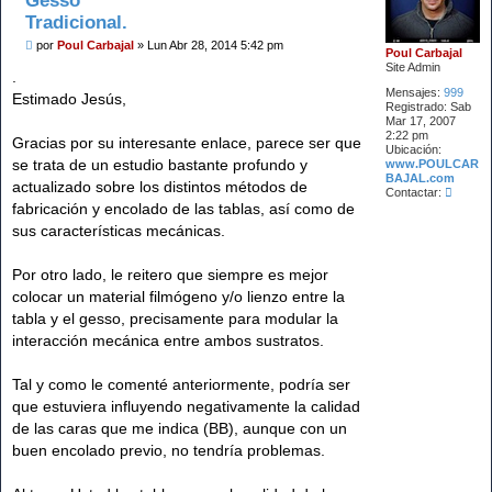
Gesso
Tradicional.
M
por
Poul Carbajal
»
Lun Abr 28, 2014 5:42 pm
Poul Carbajal
e
Site Admin
n
.
s
Mensajes:
999
Estimado Jesús,
a
Registrado:
Sab
j
Mar 17, 2007
e
2:22 pm
Gracias por su interesante enlace, parece ser que
Ubicación:
se trata de un estudio bastante profundo y
www.POULCAR
BAJAL.com
actualizado sobre los distintos métodos de
C
Contactar:
o
fabricación y encolado de las tablas, así como de
n
sus características mecánicas.
t
a
c
Por otro lado, le reitero que siempre es mejor
t
a
colocar un material filmógeno y/o lienzo entre la
r
tabla y el gesso, precisamente para modular la
P
o
interacción mecánica entre ambos sustratos.
u
l
C
Tal y como le comenté anteriormente, podría ser
a
que estuviera influyendo negativamente la calidad
r
b
de las caras que me indica (BB), aunque con un
a
buen encolado previo, no tendría problemas.
j
a
l