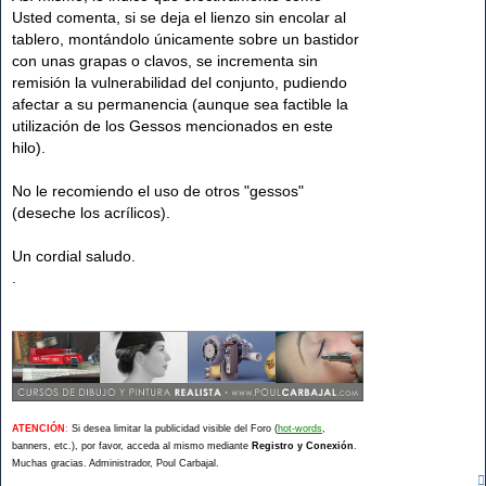
Usted comenta, si se deja el lienzo sin encolar al
tablero, montándolo únicamente sobre un bastidor
con unas grapas o clavos, se incrementa sin
remisión la vulnerabilidad del conjunto, pudiendo
afectar a su permanencia (aunque sea factible la
utilización de los Gessos mencionados en este
hilo).
No le recomiendo el uso de otros "gessos"
(deseche los acrílicos).
Un cordial saludo.
.
.
.
ATENCIÓN
:
Si desea limitar la publicidad visible del Foro (
hot-words
,
banners, etc.), por favor, acceda al mismo mediante
Registro y Conexión
.
Muchas gracias. Administrador, Poul Carbajal.