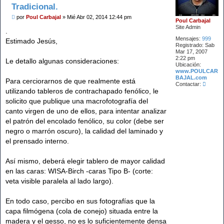
Tradicional.
M
por
Poul Carbajal
»
Mié Abr 02, 2014 12:44 pm
Poul Carbajal
e
Site Admin
n
.
s
Mensajes:
999
Estimado Jesús,
a
Registrado:
Sab
j
Mar 17, 2007
e
2:22 pm
Le detallo algunas consideraciones:
Ubicación:
www.POULCAR
BAJAL.com
Para cerciorarnos de que realmente está
C
Contactar:
o
utilizando tableros de contrachapado fenólico, le
n
solicito que publique una macrofotografía del
t
a
canto virgen de uno de ellos, para intentar analizar
c
el patrón del encolado fenólico, su color (debe ser
t
a
negro o marrón oscuro), la calidad del laminado y
r
el prensado interno.
P
o
u
Así mismo, deberá elegir tablero de mayor calidad
l
C
en las caras: WISA-Birch -caras Tipo B- (corte:
a
veta visible paralela al lado largo).
r
b
a
En todo caso, percibo en sus fotografías que la
j
a
capa filmógena (cola de conejo) situada entre la
l
madera y el gesso, no es lo suficientemente densa