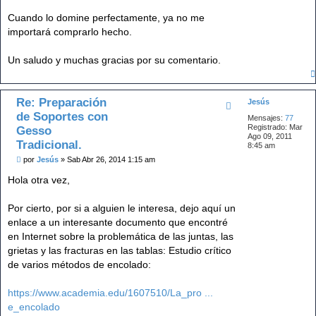
Cuando lo domine perfectamente, ya no me
importará comprarlo hecho.
Un saludo y muchas gracias por su comentario.
Re: Preparación
Jesús
de Soportes con
Mensajes:
77
Registrado:
Mar
Gesso
Ago 09, 2011
Tradicional.
8:45 am
M
por
Jesús
»
Sab Abr 26, 2014 1:15 am
e
n
Hola otra vez,
s
a
j
Por cierto, por si a alguien le interesa, dejo aquí un
e
enlace a un interesante documento que encontré
en Internet sobre la problemática de las juntas, las
grietas y las fracturas en las tablas: Estudio crítico
de varios métodos de encolado:
https://www.academia.edu/1607510/La_pro ...
e_encolado