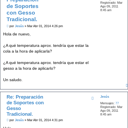
Registrado:
Mar
de Soportes
Ago 09, 2011
8:45 am
con Gesso
Tradicional.
M
por
Jesús
»
Mar Abr 01, 2014 4:26 pm
e
n
Hola de nuevo,
s
a
j
¿A qué temperatura aprox. tendría que estar la
e
cola a la hora de aplicarla?
¿A qué temperatura aprox. tendría que estar el
gesso a la hora de aplicarlo?
Un saludo.
Re: Preparación
Jesús
de Soportes con
Mensajes:
77
Registrado:
Mar
Gesso
Ago 09, 2011
Tradicional.
8:45 am
M
por
Jesús
»
Mar Abr 01, 2014 4:31 pm
e
n