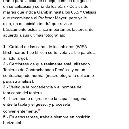
(tanto para la cola de conejo, como la del gesso
en su aplicación) sería de los 51,7 º Celsius de
marras que indica Gamblin hasta los 65,5 º Celsius
que recomienda el Profesor Mayer; pero ya le
digo, en mi opinión tendrá que revisar
básicamente estos cinco importantes factores, de
acuerdo a sus últimas fotografías:
1
- Calidad de las caras de los tableros (WISA-
Birch -caras Tipo B- con corte: veta visible paralela
al lado largo).
2
- Cerciórese de que realmente está utilizando
Tableros de Contrachapado Fenólico y no un
contrachapado normal (macrofotografía del canto
para su análisis).
3
- Verifique la procedencia y el nombre del
fabricante del tablero.
4
- Incremente el grosor de la capa filmógena
entre la tabla y el gesso, y procésela
*
convenientemente.
5
- En estas tareas, trabaje siempre en posición
horizontal.