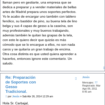
llaman pero en gestiarte, una empresa que se
a
j
dedica a preparar y a vender materiales de bellas
e
artes de Madrid prepara unos soportes perfectos.
Yo le acabo de encargar uno también con tablero
fenólico, su bastidor de pino, su buena tela de lino
belga y sus 4 capas de gesso a la caseína, son
muy profesionales y muy buenos trabajando,
además también le quitan las grapas de la tela,
con esto le quiero decir que quizás es más
cómodo que se lo encargue a ellos, no son nada
caros y se quitaría un gran trabajo de encima.
Otra cosa distinta es que usted quiera aprender a
hacerlos, entonces ignore este comentario. Un
saludo.
Re: Preparación
Jesús
de Soportes con
Mensajes:
77
Registrado:
Mar
Gesso
Ago 09, 2011
Tradicional.
8:45 am
M
por
Jesús
»
Sab Abr 26, 2014 12:29 am
e
n
Hola Sr. Carbajal,