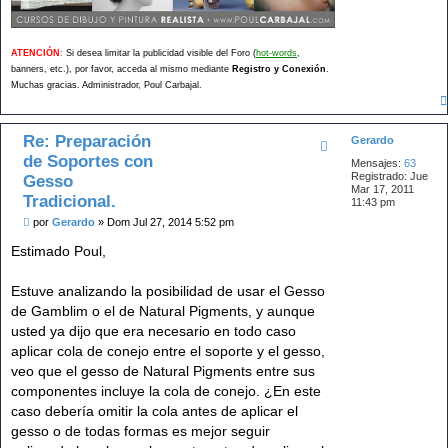
.
ATENCIÓN
:
Si desea limitar la publicidad visible del Foro (
hot-words
,
banners, etc.), por favor, acceda al mismo mediante
Registro y Conexión
.
Muchas gracias. Administrador, Poul Carbajal.
Re: Preparación
Gerardo
de Soportes con
Mensajes:
63
Registrado:
Jue
Gesso
Mar 17, 2011
Tradicional.
11:43 pm
M
por
Gerardo
»
Dom Jul 27, 2014 5:52 pm
e
n
Estimado Poul,
s
a
j
Estuve analizando la posibilidad de usar el Gesso
e
de Gamblim o el de Natural Pigments, y aunque
usted ya dijo que era necesario en todo caso
aplicar cola de conejo entre el soporte y el gesso,
veo que el gesso de Natural Pigments entre sus
componentes incluye la cola de conejo. ¿En este
caso debería omitir la cola antes de aplicar el
gesso o de todas formas es mejor seguir