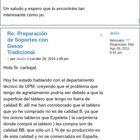
Un saludo y espero que lo encontréis tan
interesante como yo.
Re: Preparación
Jesús
de Soportes con
Mensajes:
77
Registrado:
Mar
Gesso
Ago 09, 2011
Tradicional.
8:45 am
M
por
Jesús
»
Lun Abr 28, 2014 1:08 pm
e
n
Hola Sr. carbajal,
s
a
j
Hoy he estado hablando con el departamento
e
técnico de UPM, creyendo que el problema que
tengo de agrietamiento podría ser debido a que la
superficie del tablero que tengo no fuera de
calidad B, allí me han corroborado que el tablero
que yo he comprado no es de calidad B, ya que
los únicos tableros que Ezpeleta ( la carpintería
donde compré el tablero ) les compra son de
calidad BB, que sólo un 1 % de su producción es
de esta calidad y no se comercializa en España,