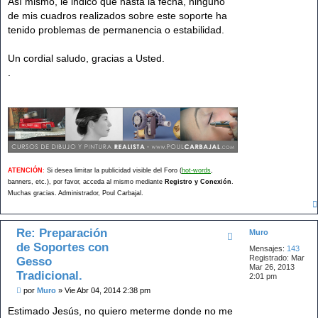
Así mismo, le indico que hasta la fecha, ninguno
de mis cuadros realizados sobre este soporte ha
tenido problemas de permanencia o estabilidad.
Un cordial saludo, gracias a Usted.
.
.
.
ATENCIÓN
:
Si desea limitar la publicidad visible del Foro (
hot-words
,
banners, etc.), por favor, acceda al mismo mediante
Registro y Conexión
.
Muchas gracias. Administrador, Poul Carbajal.
Re: Preparación
Muro
de Soportes con
Mensajes:
143
Registrado:
Mar
Gesso
Mar 26, 2013
Tradicional.
2:01 pm
M
por
Muro
»
Vie Abr 04, 2014 2:38 pm
e
n
Estimado Jesús, no quiero meterme donde no me
s