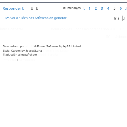
Responder
1
2
3
4
5
6
Anterior
81 mensajes
Ir a
Volver a “Técnicas Artísticas en general”
Índice general
Borrar cookies
Todos los horarios son
UTC+01:0
Contácteno
Desarrollado por
phpBB
® Forum Software © phpBB Limited
Style: Carbon by Joyce&Luna
phpBB-Style-Design
Traducción al español por
phpBB España
Privacidad
|
Condiciones