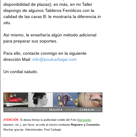
disponibilidad de plazas); es más, en mi Taller
dispongo de algunos Tableros Fenólicos con la
calidad de las caras B: le mostraría la diferencia
in
situ
.
Así mismo, le enseñaría algún método adicional
para preparar sus soportes.
Para ello, contacte conmigo en la siguiente
dirección Mail:
info@poulcarbajal.com
Un cordial saludo.
.
.
.
ATENCIÓN
:
Si desea limitar la publicidad visible del Foro (
hot-words
,
banners, etc.), por favor, acceda al mismo mediante
Registro y Conexión
.
Muchas gracias. Administrador, Poul Carbajal.