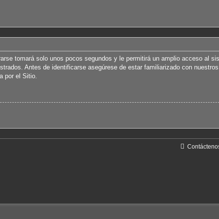
trarse tomará solo unos pocos segundos y le permitirá un amplio acceso al s
istrados. Antes de identificarse asegúrese de estar familiarizado con nuestros
 por el Sitio.
Contácteno