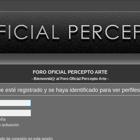
FORO OFICIAL PERCEPTO ARTE
- Bienvenid@ al Foro Oficial Percepto Arte -
ue esté registrado y se haya identificado para ver perfiles
seña
 activación
ado de conexión en esta sesión