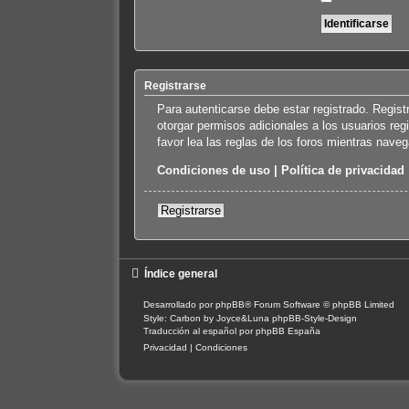
Registrarse
Para autenticarse debe estar registrado. Regis
otorgar permisos adicionales a los usuarios reg
favor lea las reglas de los foros mientras navega
Condiciones de uso
|
Política de privacidad
Registrarse
Índice general
Desarrollado por
phpBB
® Forum Software © phpBB Limited
Style: Carbon by Joyce&Luna
phpBB-Style-Design
Traducción al español por
phpBB España
Privacidad
|
Condiciones