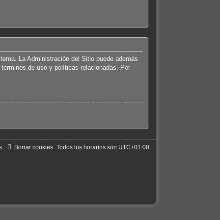
istema. La Administración del Sitio puede además
 términos de uso y políticas relacionadas. Por
s
Borrar cookies
Todos los horarios son
UTC+01:00